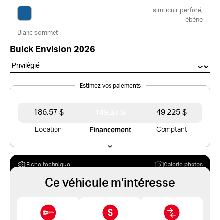
similicuir perforé,
ébène
Blanc sommet
Buick Envision 2026
Estimez vos paiements
149,37 $
186,57 $
49 225 $
Financement
Location
Comptant
Fiche technique
Galerie photos
Ce véhicule m’intéresse