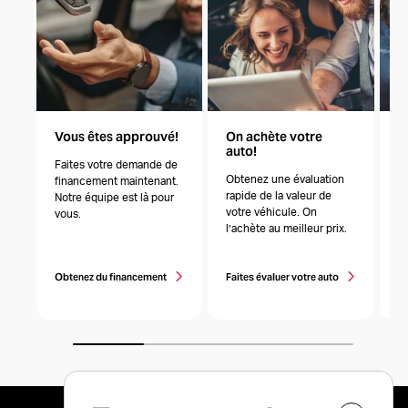
Vous êtes approuvé!
On achète votre
P
auto!
e
Faites votre demande de
Obtenez une évaluation
P
financement maintenant.
rapide de la valeur de
r
Notre équipe est là pour
votre véhicule. On
m
vous.
l’achète au meilleur prix.
l’
vé
Obtenez du financement
Faites évaluer votre auto
Pl