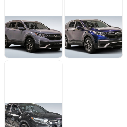
Honda CRV 2022
Honda CRV 2022
EX-L
EX-L
53 241 km
13 676 km
30 698 $
32 498 $
Stock 821693 / NIV 206796
Stock 820885 / NIV 205199
Honda CRV 2021
Black Edition
83 899 km