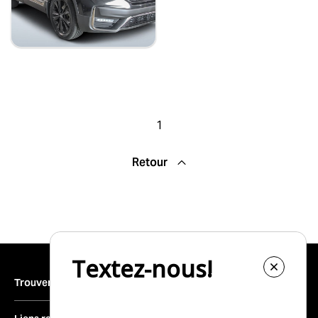
27 998 $
Stock 821158 / NIV 207313
1
Retour
Trouver un véhicule
Inventaire complet