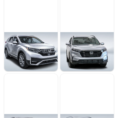
Inventaire
Occasion
Neuf
Démo
Honda CRV 2021
Honda CRV 2025
Touring
Sport
103 085 km
33 435 km
Marques
26 998 $
38 250 $
Stock 821087 / NIV 204585
Stock KA8042 / NIV 100984
Acura
Alfa Romeo
Audi
BMW
Buick
Cadillac
Chevrolet
Chrysler
Dodge
FIAT
Ford
Genesis
GMC
Honda