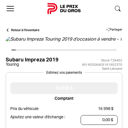
Accueil
Retour à l'inventaire
Partager
Subaru Impreza 2019
Stock 729402
Touring
NIV 4S3GKAC61K1602370
Saint-Léonard
Estimez vos paiements
16 998 $
Comptant
Prix du véhicule
16 998 $
Ajoutez une valeur d’échange :