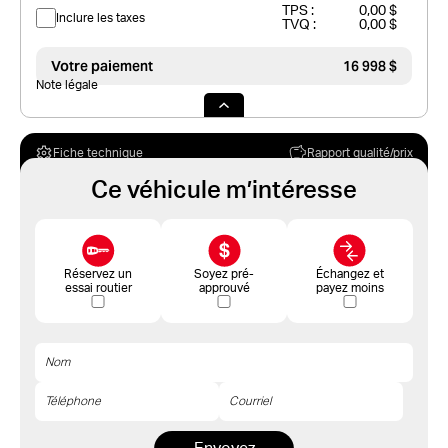
TPS :
0,00 $
Inclure les taxes
TVQ :
0,00 $
Votre paiement
16 998 $
Note légale
Fiche technique
Rapport qualité/prix
Ce véhicule m’intéresse
Réservez un
Soyez pré-
Échangez et
essai routier
approuvé
payez moins