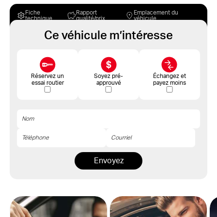
Fiche
Rapport
Emplacement du
technique
qualité/prix
véhicule
Ce véhicule m’intéresse
Réservez un
Soyez pré-
Échangez et
essai routier
approuvé
payez moins
Envoyez