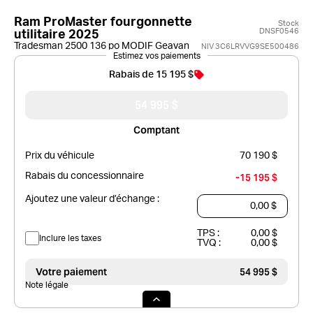
Ram ProMaster fourgonnette
Stock
DNSF0546
utilitaire 2025
Tradesman 2500 136 po MODIF Geavan
NIV 3C6LRVVG9SE500486
Estimez vos paiements
Rabais de 15 195 $
54 995 $
Comptant
Prix du véhicule
70 190 $
Rabais du concessionnaire
-15 195 $
Ajoutez une valeur d’échange :
TPS :
0,00 $
Inclure les taxes
TVQ :
0,00 $
Votre paiement
54 995 $
Note légale