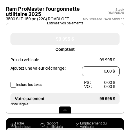
Ram ProMaster fourgonnette
Stock
DNSF0529
utilitaire 2025
3500 SLT 159 po (22G) ROADLOFT
NIV 3C6MRVJG4SE509977
Estimez vos paiements
99 995 $
Comptant
Prix du véhicule
99 995 $
Ajoutez une valeur d’échange :
TPS :
0,00 $
Inclure les taxes
TVQ :
0,00 $
Votre paiement
99 995 $
Note légale
Fiche
Rapport
Emplacement du
technique
qualité/prix
véhicule