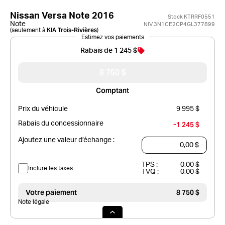
Nissan Versa Note 2016
Stock KTRRF0551
Note
NIV 3N1CE2CP4GL377899
KIA Trois-Rivières
(seulement à
)
Estimez vos paiements
Rabais de 1 245 $
8 750 $
Comptant
Prix du véhicule
9 995 $
Rabais du concessionnaire
-1 245 $
Ajoutez une valeur d’échange :
TPS :
0,00 $
Inclure les taxes
TVQ :
0,00 $
Votre paiement
8 750 $
Note légale