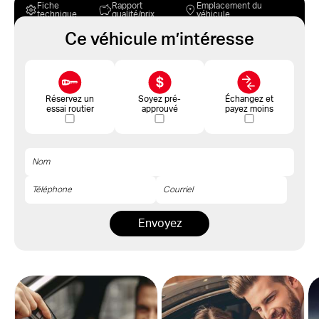
Fiche
Rapport
Emplacement du
technique
qualité/prix
véhicule
Ce véhicule m’intéresse
Réservez un
Soyez pré-
Échangez et
essai routier
approuvé
payez moins
Envoyez