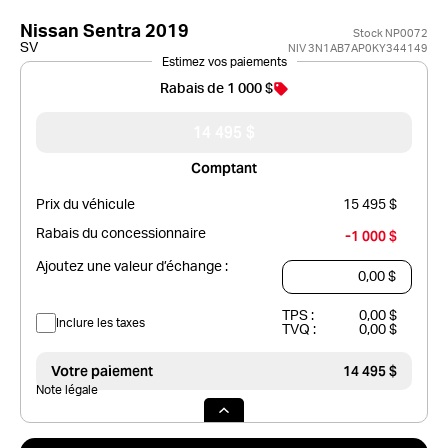
Nissan Sentra 2019
Stock NP0072
SV
NIV 3N1AB7AP0KY344149
Estimez vos paiements
Rabais de 1 000 $
14 495 $
Comptant
Prix du véhicule
15 495 $
Rabais du concessionnaire
-1 000 $
Ajoutez une valeur d’échange :
TPS :
0,00 $
Inclure les taxes
TVQ :
0,00 $
Votre paiement
14 495 $
Note légale