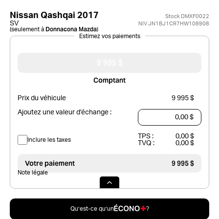
Nissan Qashqai 2017
Stock DMXF0022
SV
NIV JN1BJ1CR7HW108908
Donnacona Mazda
(seulement à
)
Estimez vos paiements
9 995 $
Comptant
Prix du véhicule
9 995 $
Ajoutez une valeur d’échange :
TPS :
0,00 $
Inclure les taxes
TVQ :
0,00 $
Votre paiement
9 995 $
Note légale
Qu’est-ce qu’un
?