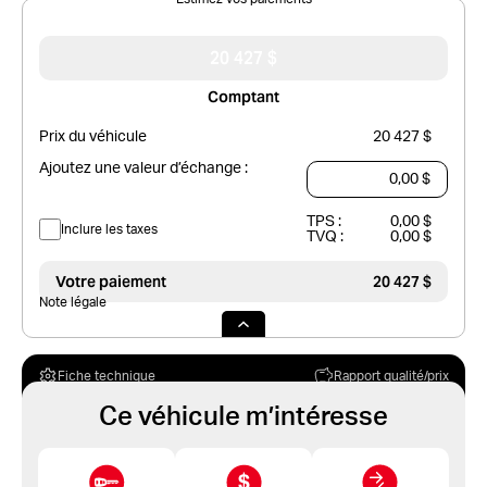
20 427 $
Comptant
Prix du véhicule
20 427 $
Ajoutez une valeur d’échange :
TPS :
0,00 $
Inclure les taxes
TVQ :
0,00 $
Votre paiement
20 427 $
Note légale
Fiche technique
Rapport qualité/prix
Ce véhicule m’intéresse