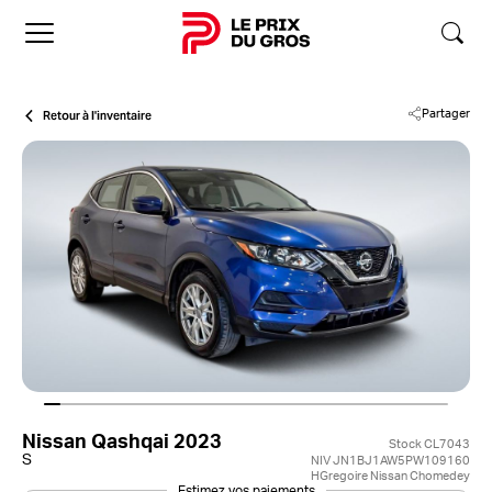
Accueil
Retour à l'inventaire
Partager
Nissan Qashqai 2023
Stock CL7043
S
NIV JN1BJ1AW5PW109160
HGregoire Nissan Chomedey
Estimez vos paiements