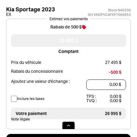
Kia Sportage 2023
Stock NA0336
EX
NIV KNDPVCAFXP7066853
Estimez vos paiements
Rabais de 500 $
26 995 $
Comptant
Prix du véhicule
27 495 $
Rabais du concessionnaire
-500 $
Ajoutez une valeur d’échange :
TPS :
0,00 $
Inclure les taxes
TVQ :
0,00 $
Votre paiement
26 995 $
Note légale