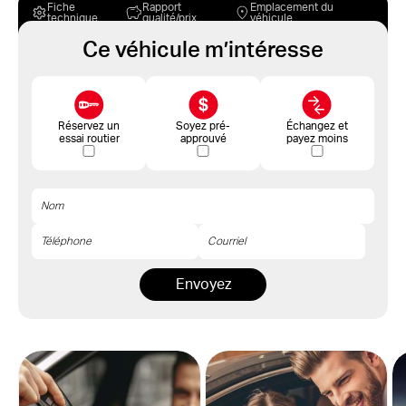
Fiche
Rapport
Emplacement du
technique
qualité/prix
véhicule
Ce véhicule m’intéresse
Réservez un
Soyez pré-
Échangez et
essai routier
approuvé
payez moins
Envoyez