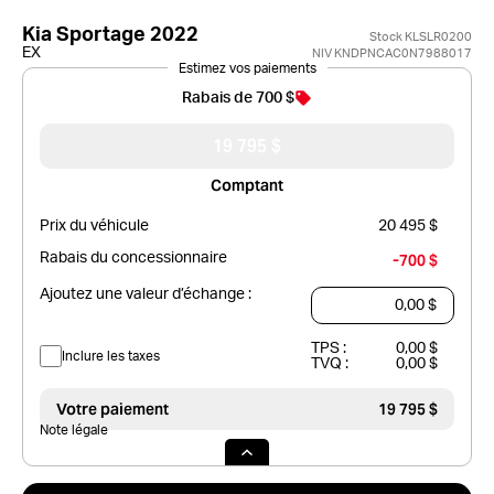
Kia Sportage 2022
Stock KLSLR0200
EX
NIV KNDPNCAC0N7988017
Estimez vos paiements
Rabais de 700 $
19 795 $
Comptant
Prix du véhicule
20 495 $
Rabais du concessionnaire
-700 $
Ajoutez une valeur d’échange :
TPS :
0,00 $
Inclure les taxes
TVQ :
0,00 $
Votre paiement
19 795 $
Note légale