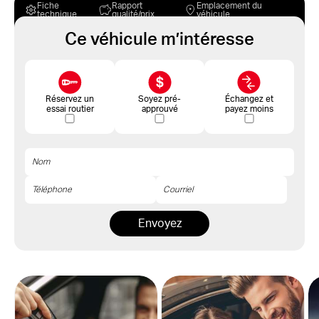
Fiche
Rapport
Emplacement du
technique
qualité/prix
véhicule
Ce véhicule m’intéresse
Réservez un
Soyez pré-
Échangez et
essai routier
approuvé
payez moins
Envoyez