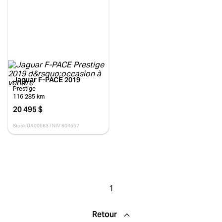
Inventaire
Occasion
Neuf
Démo
Jaguar F-PACE 2019
Prestige
116 285 km
Marques
20 495 $
Stock UA00563 / NIV 604557
Acura
Alfa Romeo
Audi
BMW
Buick
Cadillac
Chevrolet
Chrysler
1
Dodge
FIAT
Ford
Genesis
Retour
GMC
Honda