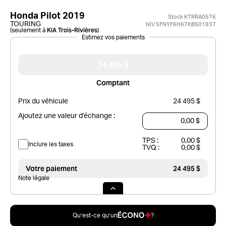
Honda Pilot 2019
Stock KTRRA0576
TOURING
NIV 5FNYF6H67KB501937
KIA Trois-Rivières
(seulement à
)
Estimez vos paiements
24 495 $
Comptant
Prix du véhicule
24 495 $
Ajoutez une valeur d’échange :
TPS :
0,00 $
Inclure les taxes
TVQ :
0,00 $
Votre paiement
24 495 $
Note légale
Qu’est-ce qu’un
?