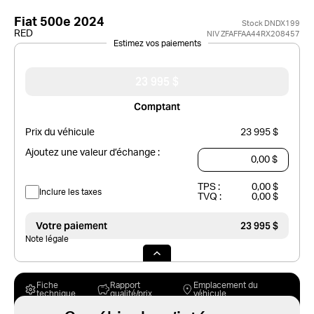
Fiat 500e 2024
Stock DNDX199
RED
NIV ZFAFFAA44RX208457
Estimez vos paiements
23 995 $
Comptant
Prix du véhicule
23 995 $
Ajoutez une valeur d’échange :
TPS :
0,00 $
Inclure les taxes
TVQ :
0,00 $
Votre paiement
23 995 $
Note légale
Fiche
Rapport
Emplacement du
technique
qualité/prix
véhicule