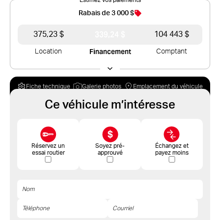
Rabais de 3 000 $
339,24 $
375,23 $
104 443 $
Financement
Location
Comptant
Fiche technique
Galerie photos
Emplacement du véhicule
Ce véhicule m’intéresse
Réservez un
Soyez pré-
Échangez et
essai routier
approuvé
payez moins