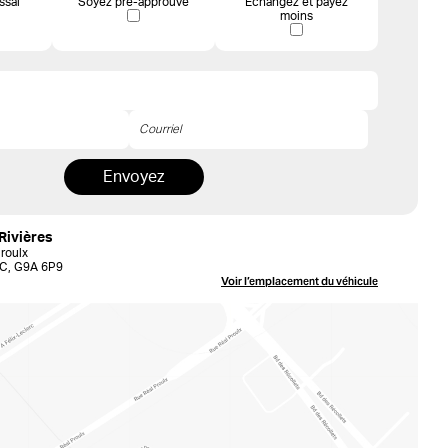
ssai
Soyez pré-approuvé
Échangez et payez
moins
Envoyez
Rivières
roulx
 QC, G9A 6P9
Voir l’emplacement
du véhicule