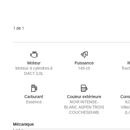
1
de 1
Moteur
Puissance
R
Moteur 4 cylindres à
149 ch
Trac
DACT 2,0L
Carburant
Couleur extérieure
Cons
Essence
NOIR INTENSE-
8,
BLANC ASPEN TROIS
Ville
COUCHES(XAB)
(L
Mécanique