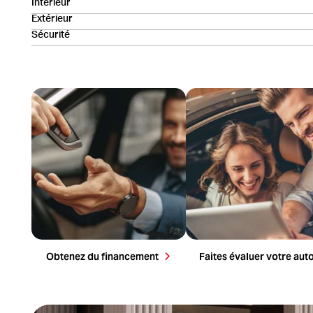
Intérieur
Extérieur
Sécurité
Faites votre demande de financement
Obtenez une évaluation rapide de 
maintenant. Notre équipe est là pour
valeur de votre véhicule. On l’ach
vous.
au meilleur prix.
Obtenez du financement
Faites évaluer votre aut