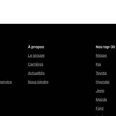
À propos
Nos top-30
Le groupe
Nissan
Carrières
Kia
Actualités
Toyota
service
Nous joindre
Hyundai
Jeep
Mazda
Ford