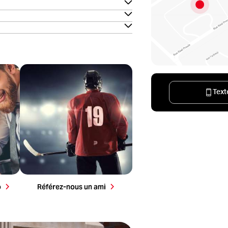
Text
la
ète
Référez-nous un parent ou un ami et
obtenez jusqu’à 200 $ par référence.
o
Référez-nous un ami