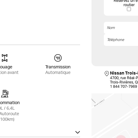
Réservez un e
routier
ouage
Transmission
tion avant
Automatique
Nissan Trois-
4700, rue Réal-P
Trois-Rivières,
1 844 707-7969
ommation
0L / 6,4L
/Autoroute
/100km)