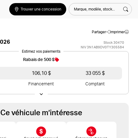
Marque, modèle, stock...
Trouver une concession
Rech
Partager
Imprimer
2026
Stock 30470
NIV 3N1AB9DV0TY305584
Estimez vos paiements
Rabais de 500 $
106,10 $
33 055 $
Financement
Comptant
Ce véhicule m’intéresse