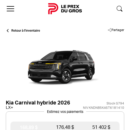
Accueil
Retour à l'inventaire
Partager
Kia Carnival hybride 2026
Stock G794
LX+
NIV KNDNB5KA5T6181410
Estimez vos paiements
168,89 $
176,48 $
51 402 $