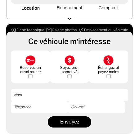
Location
Financement
Comptant
Fiche technique
Galerie photos
Emplacement du véhicule
Ce véhicule m’intéresse
Réservez un
Soyez pré-
Échangez et
essai routier
approuvé
payez moins
Envoyez