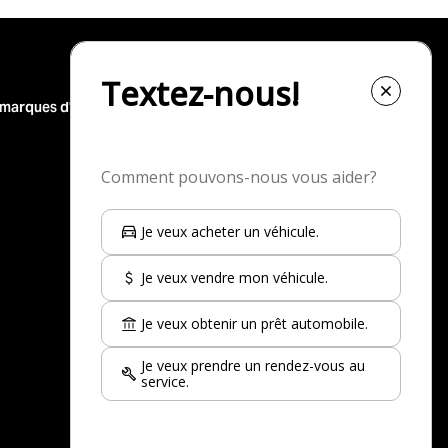
 marques d'occasion
Nos top-30 modèles d'occasion
Nissan Rogue à vendre
Toyota Corolla à vendre
Nissan Kicks à vendre
Jeep Wrangler à vendre
Nissan Qashqai à vendre
Toyota Rav 4 à vendre
Kia Sportage à vendre
INEOS Grenadier à vendre
Voir plus