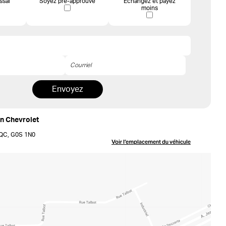
ssai
Soyez pré-approuvé
Échangez et payez
moins
Envoyez
on Chevrolet
, QC, G0S 1N0
Voir l’emplacement
du véhicule