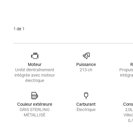
1
de 1
Moteur
Puissance
R
Unité d'entraînement
213 ch
Propuls
intégrée avec moteur
intégra
électrique
Couleur extérieure
Carburant
Cons
GRIS STERLING
Électrique
2,0L
MÉTALLISÉ
Ville
(L