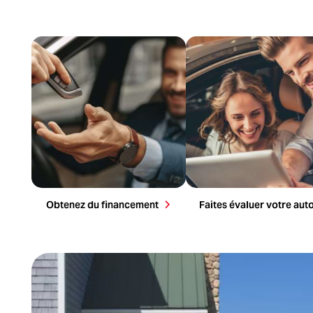
Faites votre demande de financement
Obtenez une évaluation rapide de 
maintenant. Notre équipe est là pour
valeur de votre véhicule. On l’ach
vous.
au meilleur prix.
Obtenez du financement
Faites évaluer votre aut
Demandez du financement