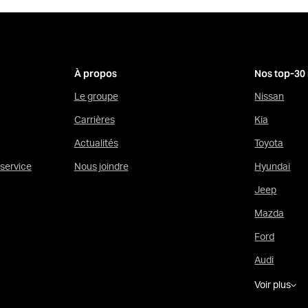
À propos
Nos top-30
Le groupe
Nissan
Carrières
Kia
Actualités
Toyota
service
Nous joindre
Hyundai
Jeep
Mazda
Ford
Audi
Voir plus