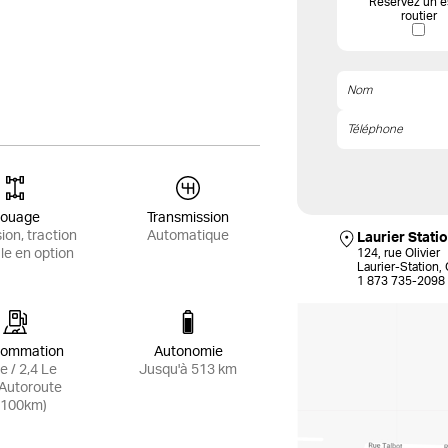
Réservez un e
routier
ouage
Transmission
ion, traction
Automatique
Laurier Stati
124, rue Olivier
le en option
Laurier-Station
1 873 735-2098
ommation
Autonomie
e / 2,4 Le
Jusqu'à 513 km
/Autoroute
/100km)