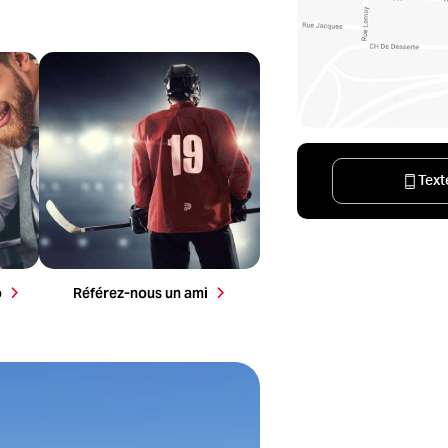
la
ète
Référez-nous un parent ou un ami et
obtenez jusqu’à 200 $ par référence.
Text
o
Référez-nous un ami
 maintenant!