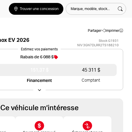
Marque, modèle, stock...
Trouver une concession
Rech
Partager
Imprimer
nox EV 2026
Stock G1931
NIV 3GN7DLRR2TS188210
Estimez vos paiements
Rabais de 6 088 $
151,37 $
45 311 $
Financement
Comptant
Ce véhicule m’intéresse