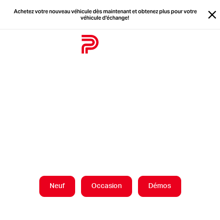
Achetez votre nouveau véhicule dès maintenant et obtenez plus pour votre
véhicule d’échange!
Fe
Accueil
Achetez votre
nouveau véhicule
dès maintenant!
Neuf
Occasion
Démos