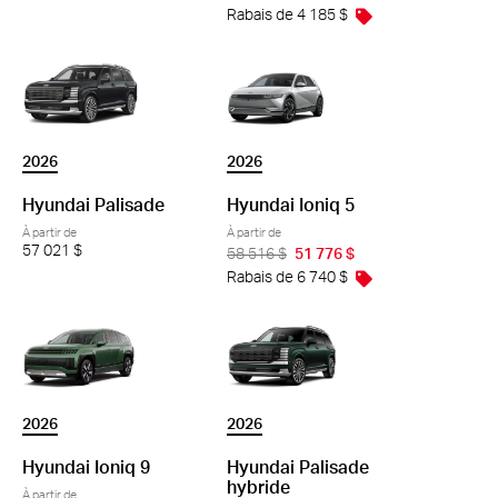
Rabais de 4 185 $
2026
2026
Hyundai Ioniq 5
Hyundai Palisade
À partir de
À partir de
57 021 $
58 516 $
51 776 $
Rabais de 6 740 $
2026
2026
Hyundai Ioniq 9
Hyundai Palisade
hybride
À partir de