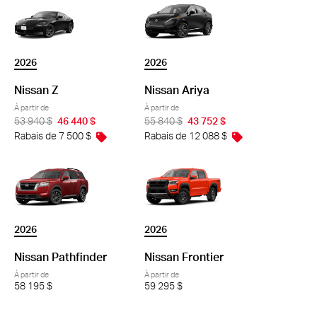
2026
2026
Nissan Z
Nissan Ariya
À partir de
À partir de
53 940 $
46 440 $
55 840 $
43 752 $
Rabais de 7 500 $
Rabais de 12 088 $
2026
2026
Nissan Pathfinder
Nissan Frontier
À partir de
À partir de
58 195 $
59 295 $