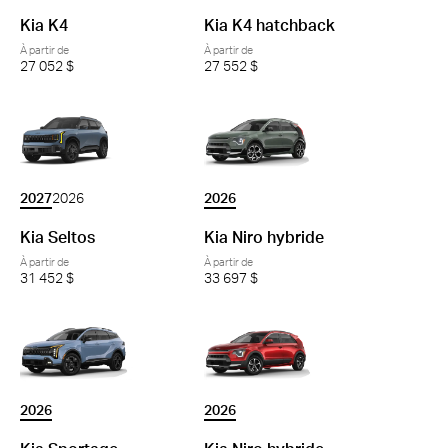
Kia K4
Kia K4 hatchback
À partir de
À partir de
27 052 $
27 552 $
2027
2026
2026
Kia Seltos
Kia Niro hybride
À partir de
À partir de
31 452 $
33 697 $
2026
2026