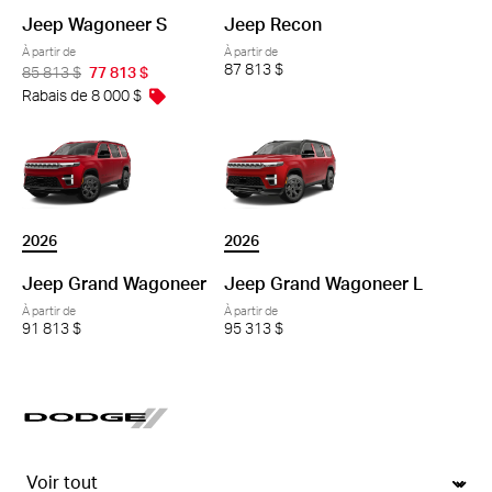
Jeep Wagoneer S
Jeep Recon
À partir de
À partir de
87 813 $
85 813 $
77 813 $
Rabais de 8 000 $
2026
2026
Jeep Grand Wagoneer
Jeep Grand Wagoneer L
À partir de
À partir de
91 813 $
95 313 $
dodge