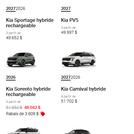
2027
2027
2026
Kia PV5
Kia Sportage hybride
rechargeable
À partir de
49 997 $
À partir de
49 652 $
2026
2027
2026
Kia Sorento hybride
Kia Carnival hybride
rechargeable
À partir de
51 702 $
À partir de
51 652 $
48 042 $
Rabais de 3 609 $