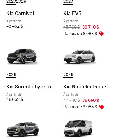
2027
2026
2027
Kia Carnival
Kia EV5
À partir de
À partir de
45 452 $
45 798 $
39 710 $
Rabais de 6 088 $
2026
2026
Kia Sorento hybride
Kia Niro électrique
À partir de
À partir de
46 652 $
47 748 $
38 660 $
Rabais de 9 088 $