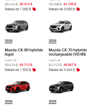
39 413 $
38 413 $
45 708 $
42 708 $
Rabais de 1 000 $
Rabais de 3 000 $
2026
2026
Mazda CX-90 hybride
Mazda CX-70 hybride
léger
rechargeable (VÉHR)
À partir de
À partir de
50 213 $
48 713 $
52 112 $
48 067 $
Rabais de 1 500 $
Rabais de 4 044 $
2026
2026