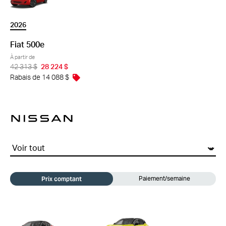
2026
Fiat 500e
À partir de
42 313 $
28 224 $
Rabais de 14 088 $
nissan
Prix comptant
Paiement/semaine