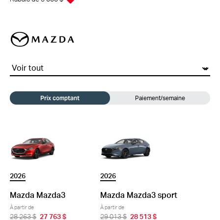
mazda
Prix comptant
Paiement/semaine
2026
2026
Mazda Mazda3
Mazda Mazda3 sport
À partir de
À partir de
28 263 $
27 763 $
29 013 $
28 513 $