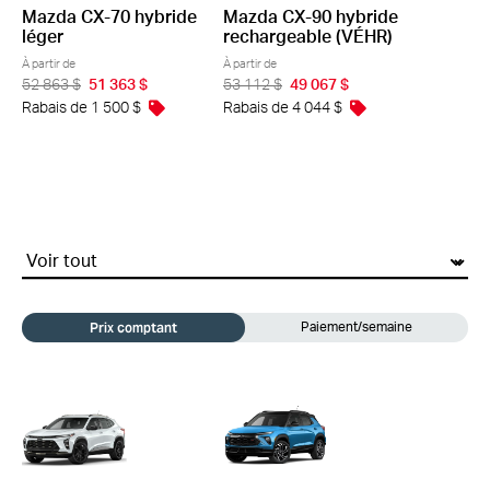
Mazda CX-70 hybride
Mazda CX-90 hybride
léger
rechargeable (VÉHR)
À partir de
À partir de
52 863 $
51 363 $
53 112 $
49 067 $
Rabais de 1 500 $
Rabais de 4 044 $
chevrolet
Prix comptant
Paiement/semaine