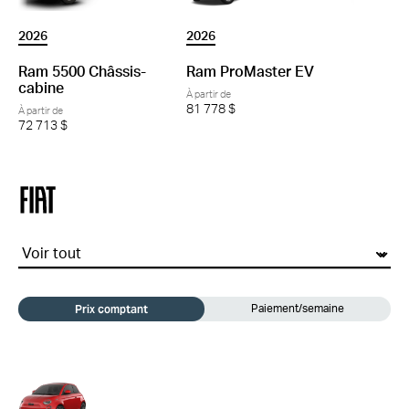
2026
2026
Ram ProMaster EV
Ram 5500 Châssis-
cabine
À partir de
81 778 $
À partir de
72 713 $
fiat
Prix comptant
Paiement/semaine