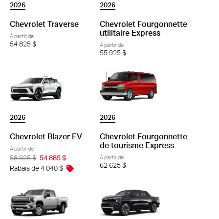
2026
2026
Chevrolet Traverse
Chevrolet Fourgonnette
utilitaire Express
À partir de
54 825 $
À partir de
55 925 $
2026
2026
Chevrolet Blazer EV
Chevrolet Fourgonnette
de tourisme Express
À partir de
58 925 $
54 885 $
À partir de
62 625 $
Rabais de 4 040 $