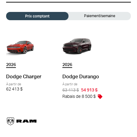
Prix comptant
Paiement/semaine
2026
2026
Dodge Charger
Dodge Durango
À partir de
À partir de
62 413 $
63 413 $
54 913 $
Rabais de 8 500 $
ram