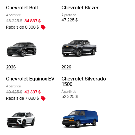
Chevrolet Blazer
Chevrolet Bolt
À partir de
À partir de
47 225 $
43 225 $
34 837 $
Rabais de 8 388 $
2026
2026
Chevrolet Equinox EV
Chevrolet Silverado
1500
À partir de
49 425 $
42 337 $
À partir de
52 325 $
Rabais de 7 088 $