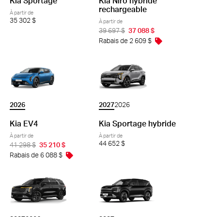
Kia Sportage
Kia Niro hybride
rechargeable
À partir de
35 302 $
À partir de
39 697 $
37 088 $
Rabais de 2 609 $
2027
2026
2026
Kia Sportage hybride
Kia EV4
À partir de
À partir de
44 652 $
41 298 $
35 210 $
Rabais de 6 088 $