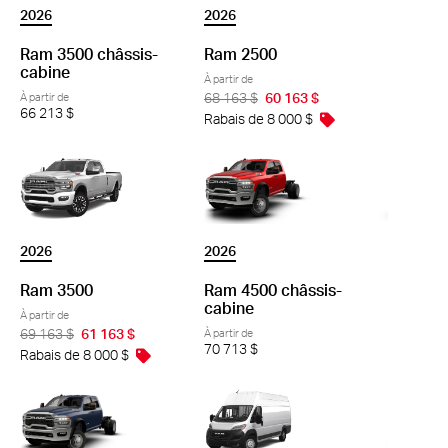
2026
2026
Ram 3500 châssis-
Ram 2500
cabine
À partir de
À partir de
68 163 $
60 163 $
66 213 $
Rabais de 8 000 $
2026
2026
Ram 3500
Ram 4500 châssis-
cabine
À partir de
69 163 $
61 163 $
À partir de
70 713 $
Rabais de 8 000 $