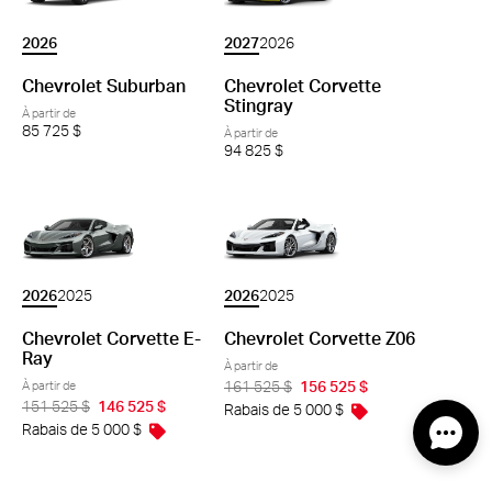
2026
2027
2026
Chevrolet Suburban
Chevrolet Corvette
Stingray
À partir de
85 725 $
À partir de
94 825 $
2026
2025
2026
2025
Chevrolet Corvette E-
Chevrolet Corvette Z06
Ray
À partir de
À partir de
161 525 $
156 525 $
151 525 $
146 525 $
Rabais de 5 000 $
Rabais de 5 000 $