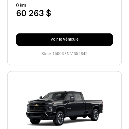
0 km
60 263 $
Voir le véhicule
Stock 15003 / NIV 352642