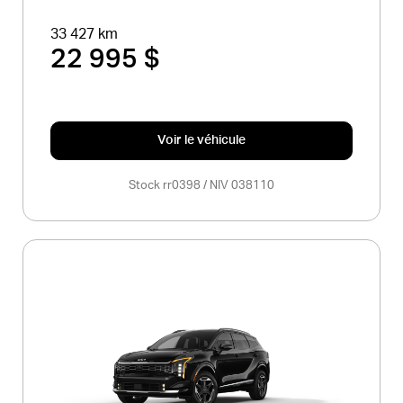
33 427 km
 Centre-du-Québec)
22 995 $
Voir le véhicule
Stock rr0398 / NIV 038110