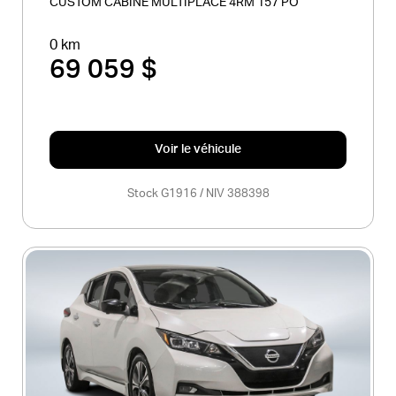
CUSTOM CABINE MULTIPLACE 4RM 157 PO
0 km
69 059 $
Voir le véhicule
Stock G1916 / NIV 388398