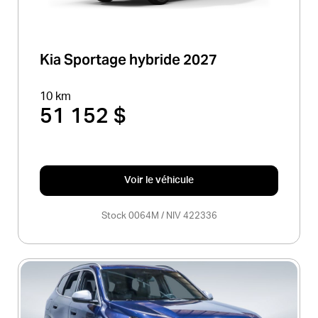
Kia Sportage hybride 2027
10 km
51 152 $
Voir le véhicule
Stock 0064M / NIV 422336