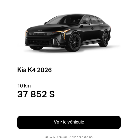
Kia K4 2026
10 km
37 852 $
Voir le véhicule
Stock 1268L / NIV 349463