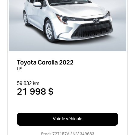
Toyota Corolla 2022
LE
59 832 km
21 998 $
Voir le véhicule
Stock 727157A / NIV 349683