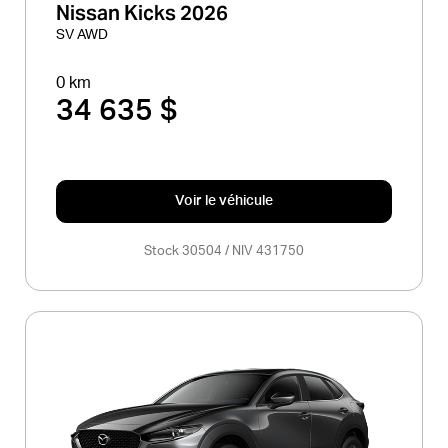
Nissan Kicks 2026
SV AWD
0 km
34 635 $
Voir le véhicule
Stock 30504 / NIV 431750