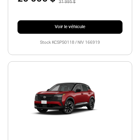
31 995 $
Voir le véhicule
Stock KCSPS0118 / NIV 166919