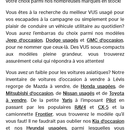
votre choix parmi nos nombreuses marques en stock!
Vous êtes à la recherche du meilleur VUS usagé pour
vos escapades à la campagne ou simplement pour le
plaisir de conduire un véhicule utilitaire au quotidien?
Vous aurez l’embarras du choix parmi nos modèles
Jeep d’occasion
,
Dodge usagés
et
GMC d’occasion
,
pour ne nommer que ceux-là. Des VUS sous-compacts
aux modèles pleine grandeur, vous trouverez
assurément celui qui répondra à vos attentes!
Vous avez un faible pour les voitures asiatiques? Notre
inventaire de voitures d’occasion à vendre à Lévis
regorge de Mazda à vendre, de
Honda usagées
, de
Mitsubishi d’occasion
, de
Nissan usagés
et de
Toyota
à vendre
. De la petite
Yaris
à l’imposant
Pilot
en
passant par les populaires
RAV4
et
CX-5
et la
camionnette
Frontier
, vous trouverez le modèle qu’il
vous faut! Il ne faudrait pas oublier nos
Kia d’occasion
et nos
Hyundai usagées
, parmi lesquelles vous