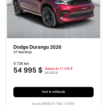
Dodge Durango 2026
GT Blacktop
9 726 km
54 995 $
Rabais de 11 535 $
66 530 $
Voir le véhicule
Stock DN0923T / NIV 174592