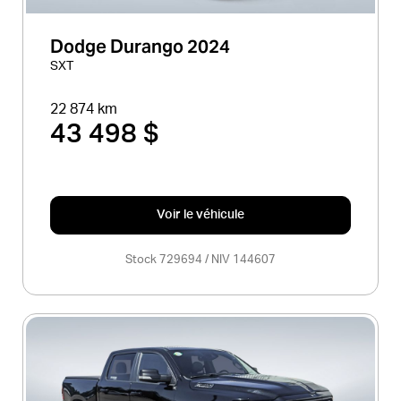
Dodge Durango 2024
SXT
22 874 km
43 498 $
Voir le véhicule
Stock 729694 / NIV 144607