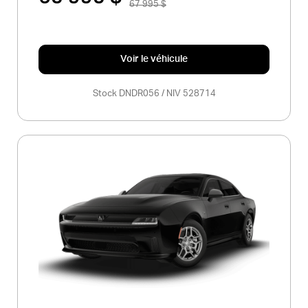
67 995 $
Voir le véhicule
Stock DNDR056 / NIV 528714