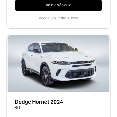
Voir le véhicule
e (Centre-du-Québec)
Stock 1126T / NIV 315950
Dodge Hornet 2024
R/T