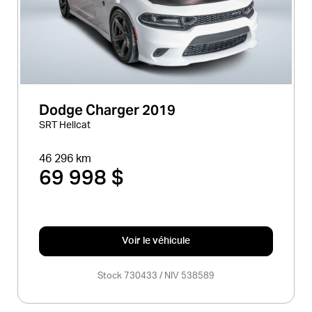
Dodge Charger 2019
SRT Hellcat
46 296 km
69 998 $
Voir le véhicule
Stock 730433 / NIV 538589