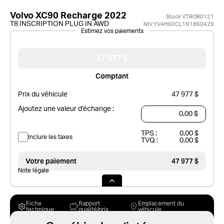
Volvo XC90 Recharge 2022
Stock VTROR0121
T8 INSCRIPTION PLUG IN AWD
NIV YV4H60CL1N1860429
Estimez vos paiements
47 977 $
Comptant
Prix du véhicule
47 977 $
Ajoutez une valeur d’échange :
TPS :
0,00 $
Inclure les taxes
TVQ :
0,00 $
Votre paiement
47 977 $
Note légale
Fiche
Rapport
Emplacement du
technique
qualité/prix
véhicule