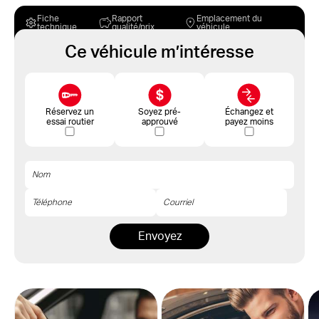
Fiche
Rapport
Emplacement du
technique
qualité/prix
véhicule
Ce véhicule m’intéresse
Réservez un
Soyez pré-
Échangez et
essai routier
approuvé
payez moins
Envoyez