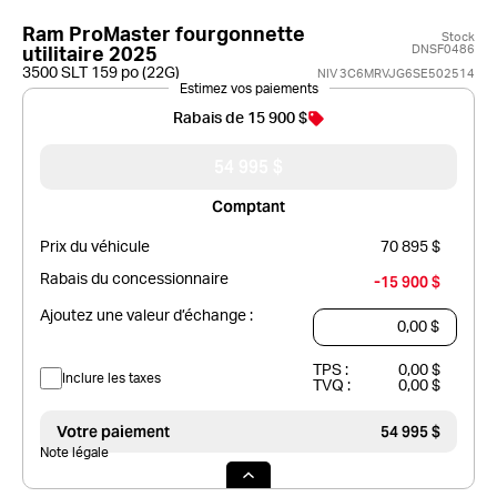
Ram ProMaster fourgonnette
Stock
DNSF0486
utilitaire 2025
3500 SLT 159 po (22G)
NIV 3C6MRVJG6SE502514
Estimez vos paiements
Rabais de 15 900 $
54 995 $
Comptant
Prix du véhicule
70 895 $
Rabais du concessionnaire
-15 900 $
Ajoutez une valeur d’échange :
TPS :
0,00 $
Inclure les taxes
TVQ :
0,00 $
Votre paiement
54 995 $
Note légale