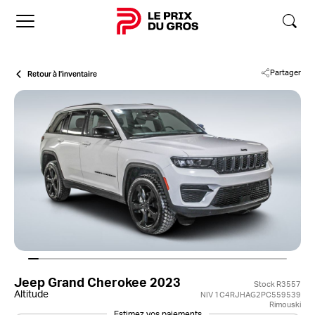
Accueil
Retour à l'inventaire
Partager
Jeep Grand Cherokee 2023
Stock R3557
Altitude
NIV 1C4RJHAG2PC559539
Rimouski
Estimez vos paiements