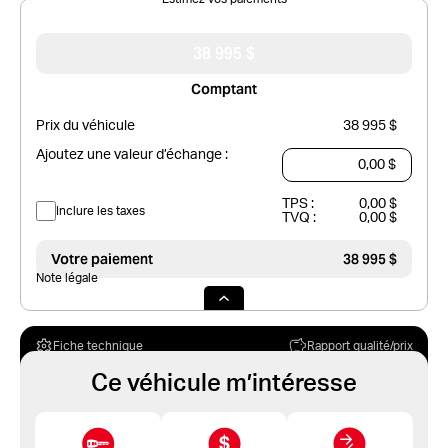
38 995 $
Comptant
Prix du véhicule
38 995 $
Ajoutez une valeur d’échange :
TPS :
0,00 $
Inclure les taxes
TVQ :
0,00 $
Votre paiement
38 995 $
Note légale
Fiche technique
Rapport qualité/prix
Ce véhicule m’intéresse