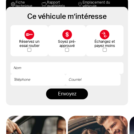
Fiche
Rapport
Emplacement du
technique
qualité/prix
véhicule
Ce véhicule m’intéresse
Réservez un
Soyez pré-
Échangez et
essai routier
approuvé
payez moins
Envoyez