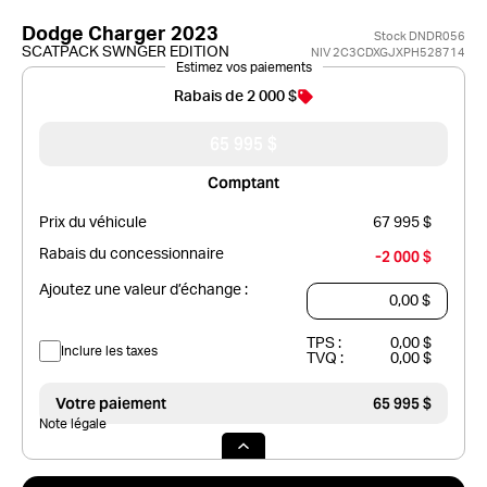
Dodge Charger 2023
Stock DNDR056
SCATPACK SWNGER EDITION
NIV 2C3CDXGJXPH528714
Estimez vos paiements
Rabais de 2 000 $
65 995 $
Comptant
Prix du véhicule
67 995 $
Rabais du concessionnaire
-2 000 $
Ajoutez une valeur d’échange :
TPS :
0,00 $
Inclure les taxes
TVQ :
0,00 $
Votre paiement
65 995 $
Note légale