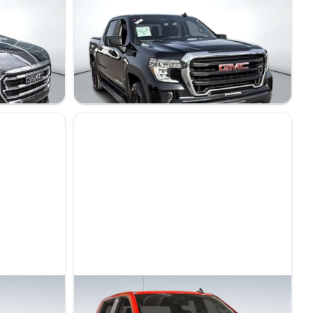
GMC Sierra 1500 2020
Base
125 358 km
29 995 $
Stock NW0047 / NIV 262159
GMC Sierra 1500 2024