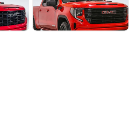
Elevation
77 055 km
51 995 $
Stock R3529 / NIV 154662