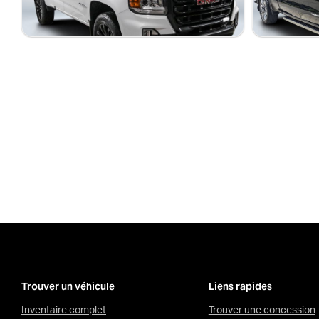
Stock 729155 / NIV 318975
Stock S12820 / N
Trouver un véhicule
Liens rapides
Inventaire complet
Trouver une concession