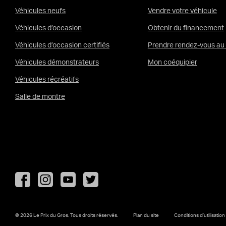
Véhicules neufs
Vendre votre véhicule
Véhicules d’occasion
Obtenir du financement
Véhicules d’occasion certifiés
Prendre rendez-vous au 
Véhicules démonstrateurs
Mon coéquipier
Véhicules récréatifs
Salle de montre
Instagram
YouTube
Twitter
Facebook
© 2026 Le Prix du Gros.
Tous droits réservés.
Plan du site
Conditions d’utilisation