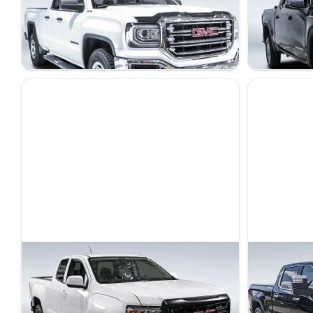
4WD Double Cab
SLE
104 169 km
88 826 km
25 998 $
36 698 $
Stock 820777 / NIV 144987
Stock 820780 / N
GMC Canyon 2022
GMC Sierra
2WD Elevation
Denali
53 004 km
56 500 km
29 998 $
65 995 $