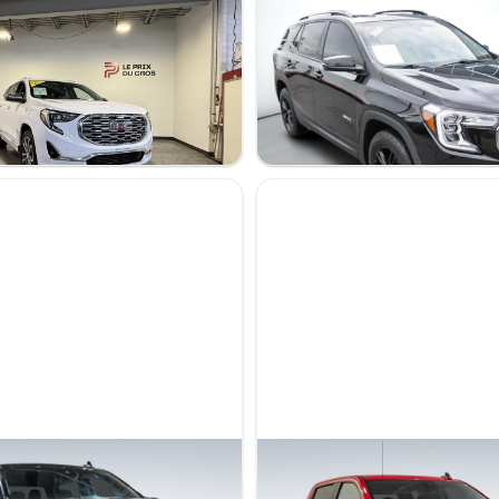
n 2018
GMC Terrain 2022
AT4
47 672 km
26 995 $
 / NIV 349630
Stock MTRZA0239 / NIV 163511
 1500 2022
GMC Sierra 1500 2024