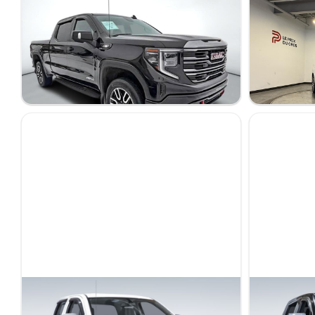
GMC Sierra 1500 2022
GMC Terrai
AT4 3.0L
DENALI
37 290 km
159 461 km
17 495 $
56 195 $
49 495 $
- 6 700 $
Stock KTRRA0611
Stock KCSPG004 / NIV 593399
GMC Sierra 2019
GMC Sierra