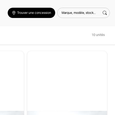
Marque, modèle, stock...
Trouver une concession
Rech
10 unités