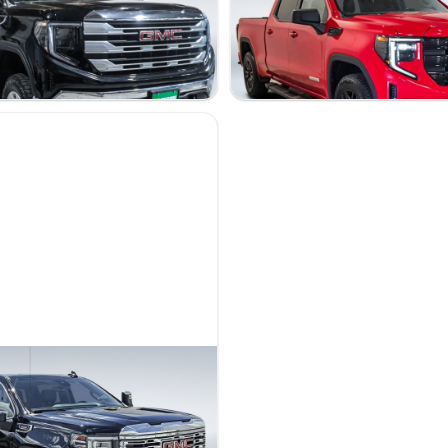
Elevation
69 028 km
50 495 $
IV 670182
Stock CL7106 / NIV 402668
 1500 2025