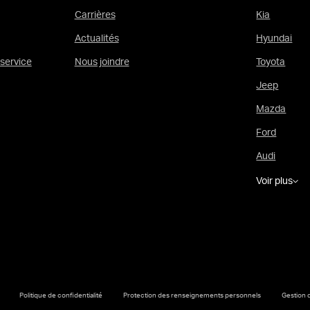
Carrières
Kia
Actualités
Hyundai
service
Nous joindre
Toyota
Jeep
Mazda
Ford
Audi
Voir plus
Politique de confidentialité
Protection des renseignements personnels
Gestion 