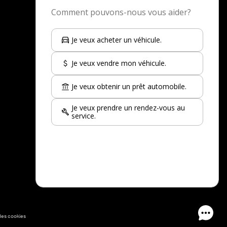
Toyota Corolla à vendre
Nissan Kicks à vendre
Jeep Wrangler à vendre
Nissan Qashqai à vendre
Toyota Rav 4 à vendre
Kia Sportage à vendre
INEOS Grenadier à vendre
Voir plus
des cookies