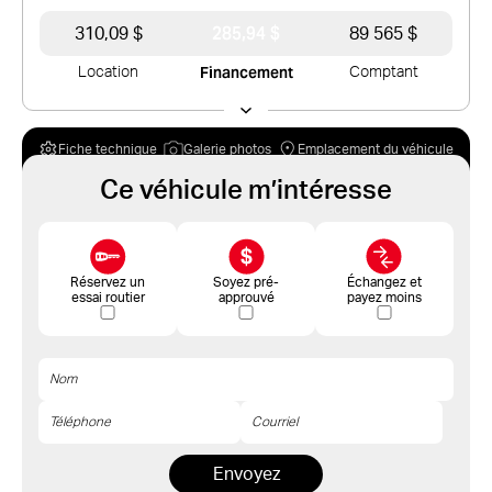
285,94 $
310,09 $
89 565 $
Financement
Location
Comptant
Fiche technique
Galerie photos
Emplacement du véhicule
Ce véhicule m’intéresse
Réservez un
Soyez pré-
Échangez et
essai routier
approuvé
payez moins
Envoyez