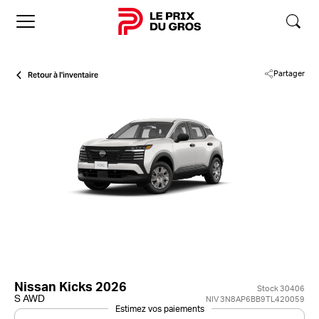
Accueil
Retour à l'inventaire
Partager
Nissan Kicks 2026
Stock 30406
S AWD
NIV 3N8AP6BB9TL420059
Estimez vos paiements