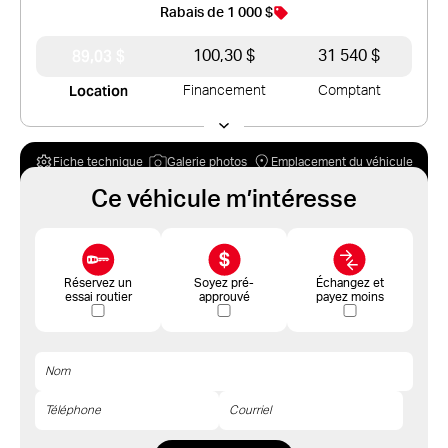
Rabais de 1 000 $
89,03 $
100,30 $
31 540 $
Location
Financement
Comptant
Fiche technique
Galerie photos
Emplacement du véhicule
Ce véhicule m’intéresse
Réservez un
Soyez pré-
Échangez et
essai routier
approuvé
payez moins