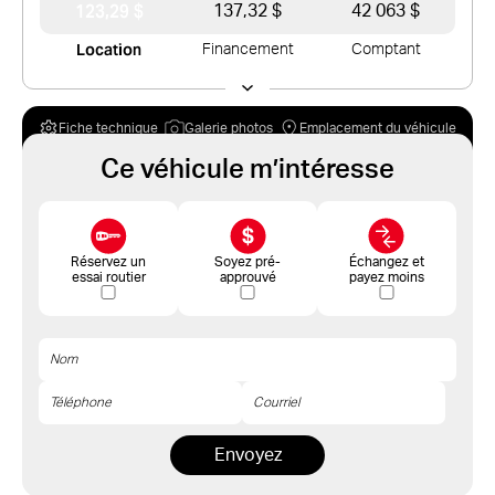
123,29 $
137,32 $
42 063 $
Location
Financement
Comptant
Fiche technique
Galerie photos
Emplacement du véhicule
Ce véhicule m’intéresse
Réservez un
Soyez pré-
Échangez et
essai routier
approuvé
payez moins
Envoyez