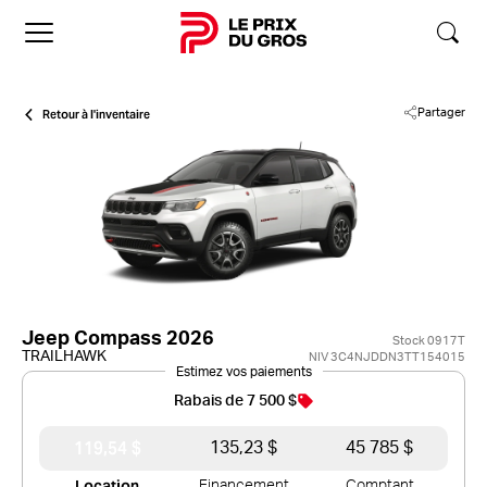
Accueil
Retour à l'inventaire
Partager
Jeep Compass 2026
Stock 0917T
TRAILHAWK
NIV 3C4NJDDN3TT154015
Estimez vos paiements
Rabais de 7 500 $
119,54 $
135,23 $
45 785 $
Location
Financement
Comptant