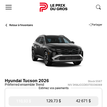
Accueil
Retour à l'inventaire
Partager
Hyundai Tucson 2026
Stock 5567
Preferred ensemble Trend
NIV 3KMJCCDE0TE036069
Estimez vos paiements
110,93 $
129,73 $
42 671 $