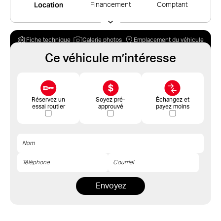
Location
Financement
Comptant
Fiche technique
Galerie photos
Emplacement du véhicule
Ce véhicule m’intéresse
Réservez un
Soyez pré-
Échangez et
essai routier
approuvé
payez moins
Envoyez