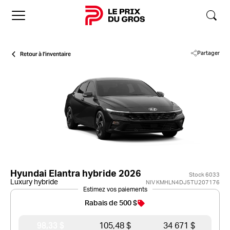
Accueil
Retour à l'inventaire
Partager
Hyundai Elantra hybride 2026
Stock 6033
Luxury hybride
NIV KMHLN4DJ5TU207176
Estimez vos paiements
Rabais de 500 $
98,33 $
105,48 $
34 671 $