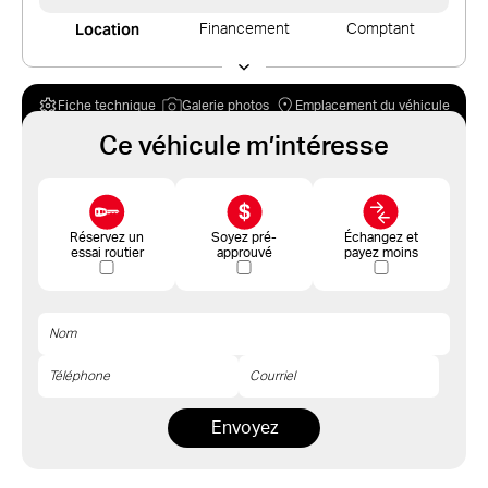
Location
Financement
Comptant
Fiche technique
Galerie photos
Emplacement du véhicule
Ce véhicule m’intéresse
Réservez un
Soyez pré-
Échangez et
essai routier
approuvé
payez moins
Envoyez