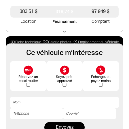
319,74 $
383,51 $
97 949 $
Financement
Location
Comptant
Fiche technique
Galerie photos
Emplacement du véhicule
Ce véhicule m’intéresse
Réservez un
Soyez pré-
Échangez et
essai routier
approuvé
payez moins
Envoyez