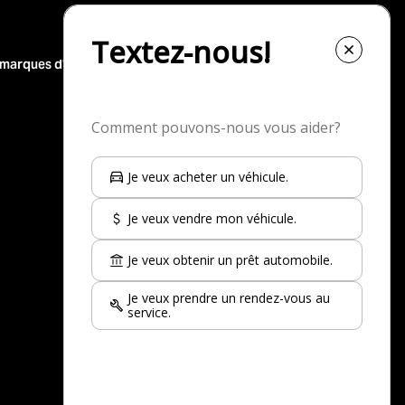
 marques d'occasion
Nos top-30 modèles d'occasion
Nissan Rogue à vendre
Toyota Corolla à vendre
Jeep Wrangler à vendre
Nissan Kicks à vendre
Nissan Qashqai à vendre
Kia Sportage à vendre
Toyota Rav 4 à vendre
INEOS Grenadier à vendre
Voir plus