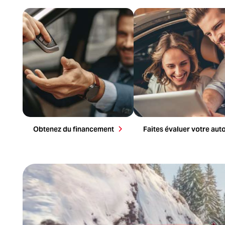
Faites votre demande de financement
Obtenez une évaluation rapide de 
maintenant. Notre équipe est là pour
valeur de votre véhicule. On l’ach
vous.
au meilleur prix.
Obtenez du financement
Faites évaluer votre aut
Demandez du financement