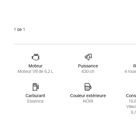
1
de 1
Moteur
Puissance
R
Moteur V8 de 6,2 L
420 ch
4 rou
Carburant
Couleur extérieure
Cons
Essence
NOIR
16.6
Ville
(L