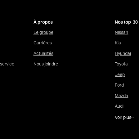
À propos
Nos top-30
Le groupe
Nissan
Carrières
Kia
Actualités
Hyundai
service
Nous joindre
Toyota
Jeep
Ford
Mazda
Audi
Voir plus