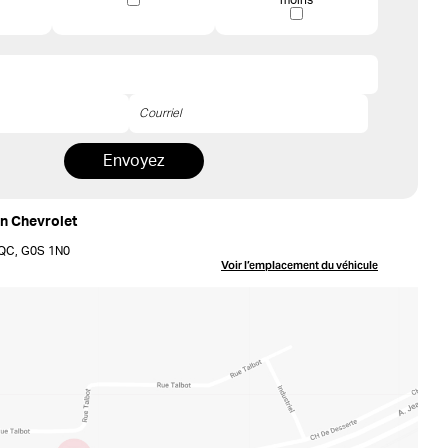
moins
Envoyez
on Chevrolet
, QC, G0S 1N0
Voir l’emplacement
du véhicule