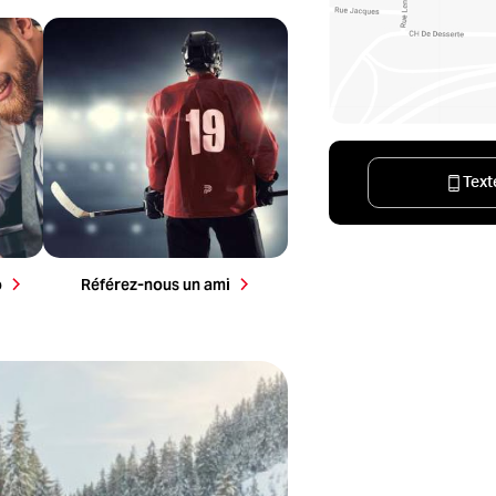
la
ète
Référez-nous un parent ou un ami et
obtenez jusqu’à 200 $ par référence.
Text
o
Référez-nous un ami
 maintenant!