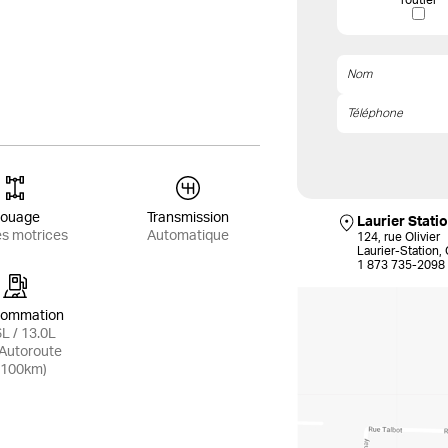
routier
ouage
Transmission
Laurier Stati
es motrices
Automatique
124, rue Olivier
Laurier-Station
1 873 735-2098
ommation
L / 13.0L
/Autoroute
/100km)