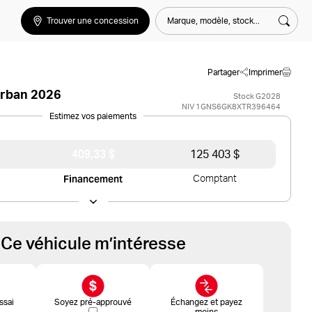
Marque, modèle, stock...
Trouver une concession
Rech
Partager
Imprimer
urban 2026
Stock G2028
NIV 1GNS6GK8XTR396464
Estimez vos paiements
409,33 $
125 403 $
Financement
Comptant
Ce véhicule m’intéresse
ssai
Soyez pré-approuvé
Échangez et payez