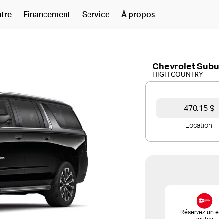
ntre
Financement
Service
À propos
Chevrolet Sub
HIGH COUNTRY
470,15 $
Location
Réservez un e