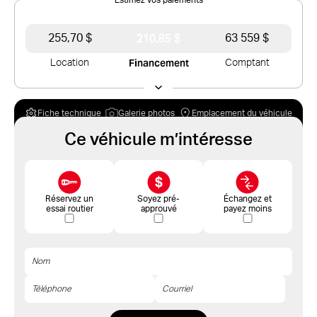
210,85 $
255,70 $
63 559 $
Financement
Location
Comptant
Fiche technique
Galerie photos
Emplacement du véhicule
Ce véhicule m’intéresse
Réservez un
Soyez pré-
Échangez et
essai routier
approuvé
payez moins