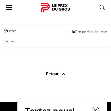
Accueil
Filtrer
Trier par
date d'arrivage
0 unités
Inventaire
Retour
Occasion
Neuf
Démo
Marques