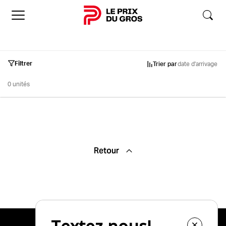
Accueil
Filtrer
Trier par
date d'arrivage
0 unités
Inventaire
Retour
Occasion
Neuf
Démo
Marques