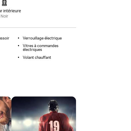
r intérieure
Noir
ssoir
Verrouillage électrique
Vitres à commandes
électriques
Volant chauffant
la
ète
Référez-nous un parent ou un ami et
obtenez jusqu’à 200 $ par référence.