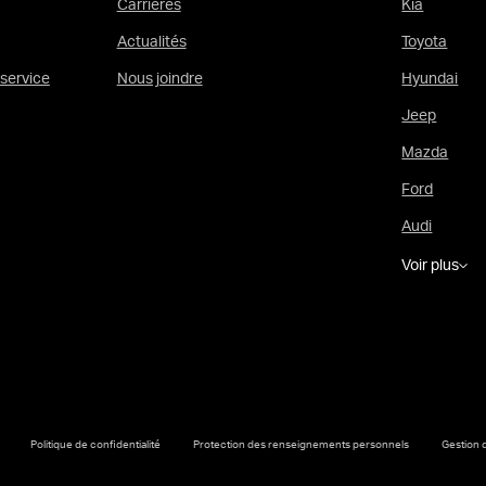
Carrières
Kia
Actualités
Toyota
service
Nous joindre
Hyundai
Jeep
Mazda
Ford
Audi
Voir plus
Politique de confidentialité
Protection des renseignements personnels
Gestion 