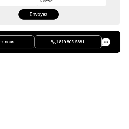
Envoyez
ez-nous
1 819 805-5881