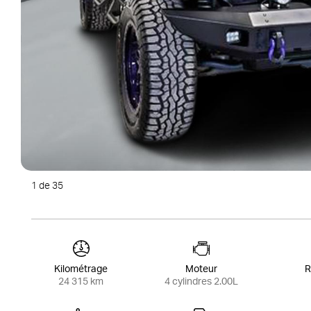
1
de 35
Kilométrage
Moteur
R
24 315 km
4 cylindres 2.00L