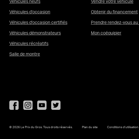
Véhicules neufs
Vendre votre véhicule
Véhicules d’occasion
Obtenir du financement
Véhicules d’occasion certifiés
Prendre rendez-vous au 
Véhicules démonstrateurs
Mon coéquipier
Véhicules récréatifs
Salle de montre
Instagram
YouTube
Twitter
Facebook
© 2026 Le Prix du Gros.
Tous droits réservés.
Plan du site
Conditions d’utilisation