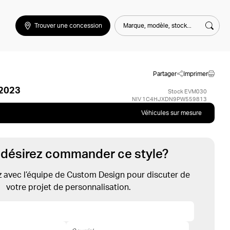
Marque, modèle, stock...
Trouver une concession
Rech
Partager
Imprimer
 2023
Stock EVM030
NIV 1C4HJXDN9PW559813
Véhicules sur mesure
 désirez commander ce style?
avec l’équipe de Custom Design pour discuter de
votre projet de personnalisation.