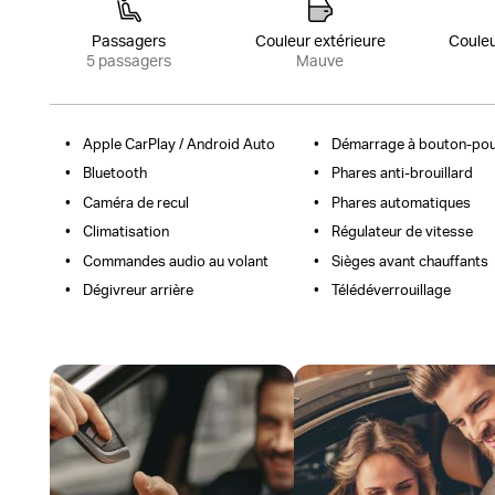
Passagers
Couleur extérieure
Couleu
5 passagers
Mauve
Apple CarPlay / Android Auto
Démarrage à bouton-pou
Bluetooth
Phares anti-brouillard
Caméra de recul
Phares automatiques
Climatisation
Régulateur de vitesse
Commandes audio au volant
Sièges avant chauffants
Dégivreur arrière
Télédéverrouillage
Faites votre demande de financement
Obtenez une évaluation rapide de 
maintenant. Notre équipe est là pour
valeur de votre véhicule. On l’ach
vous.
au meilleur prix.