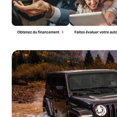
Obtenez du financement
Faites évaluer votre aut
Demandez du financement
Soyez sans crainte. Nous ne partagerons ou ne vendrons jamais vos inform
Soumettre