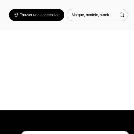
Marque, modèle, stock...
Trouver une concession
Rech