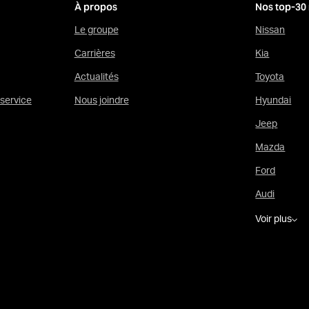
À propos
Nos top-30
Le groupe
Nissan
Carrières
Kia
Actualités
Toyota
service
Nous joindre
Hyundai
Jeep
Mazda
Ford
Audi
Voir plus