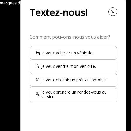
 marques d'occasion
Nos top-30 modèles d'occasion
Nissan Rogue à vendre
Toyota Corolla à vendre
Jeep Wrangler à vendre
Nissan Kicks à vendre
Nissan Qashqai à vendre
Toyota Rav 4 à vendre
Kia Sportage à vendre
INEOS Grenadier à vendre
Voir plus