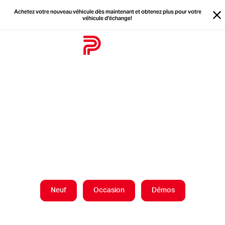
Achetez votre nouveau véhicule dès maintenant et obtenez plus pour votre
véhicule d’échange!
Fe
Accueil
Achetez votre
nouveau véhicule
dès maintenant!
Neuf
Occasion
Démos