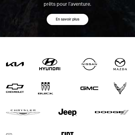
prêts pour l’aventure.
En savoir plus
Kia
Hyundai
Nissan
Ma
Chevrolet
Buick
GMC
Co
Chrysler
Jeep
Do