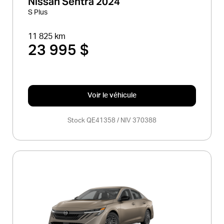
Nissan Sentra 2024
S Plus
11 825 km
23 995 $
Voir le véhicule
Stock QE41358 / NIV 370388