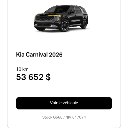
Kia Carnival 2026
10 km
53 652 $
Voir le véhicule
Stock G668 / NIV 647074