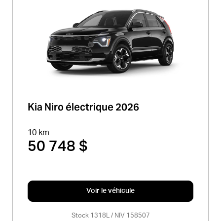
Kia Niro électrique 2026
10 km
50 748 $
Voir le véhicule
Stock 1318L / NIV 158507