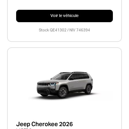
Voir le véhicule
Stock QE41302 / NIV 746394
Jeep Cherokee 2026