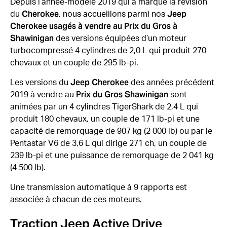
Depuis l’année-modèle 2019 qui a marqué la révision
Cherokee
Jeep
du
, nous accueillons parmi nos
Cherokee usagés à vendre au Prix du Gros à
Shawinigan
des versions équipées d’un moteur
turbocompressé 4 cylindres de 2,0 L qui produit 270
chevaux et un couple de 295 lb-pi.
Jeep Cherokee
Les versions du
des années précédent
Prix du Gros Shawinigan
2019 à vendre au
sont
animées par un 4 cylindres TigerShark de 2,4 L qui
produit 180 chevaux, un couple de 171 lb-pi et une
capacité de remorquage de 907 kg (2 000 lb) ou par le
Pentastar V6 de 3,6 L qui dirige 271 ch, un couple de
239 lb-pi et une puissance de remorquage de 2 041 kg
(4 500 lb).
Une transmission automatique à 9 rapports est
associée à chacun de ces moteurs.
Traction Jeep Active Drive