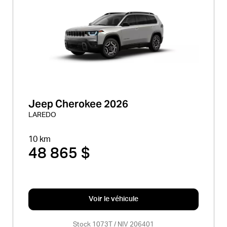
Jeep Cherokee 2026
LAREDO
10 km
48 865 $
Voir le véhicule
Stock 1073T / NIV 206401