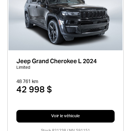
Jeep Grand Cherokee L 2024
Limited
48 761 km
42 998 $
Voir le véhicule
Stock 821238 / NIV 591151