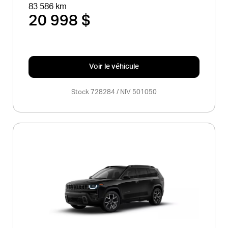
83 586 km
20 998 $
Voir le véhicule
Stock 728284 / NIV 501050