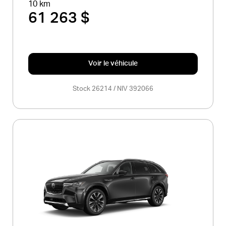
10 km
61 263 $
Voir le véhicule
Stock 26214 / NIV 392066