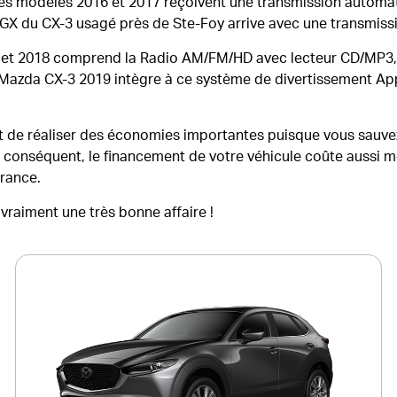
s les modèles 2016 et 2017 reçoivent une transmission automa
on GX du CX-3 usagé près de Ste-Foy arrive avec une transmiss
 et 2018 comprend la Radio AM/FM/HD avec lecteur CD/MP3, 
azda CX-3 2019 intègre à ce système de divertissement Apple
e réaliser des économies importantes puisque vous sauvez 
r conséquent, le financement de votre véhicule coûte aussi mo
urance.
vraiment une très bonne affaire !