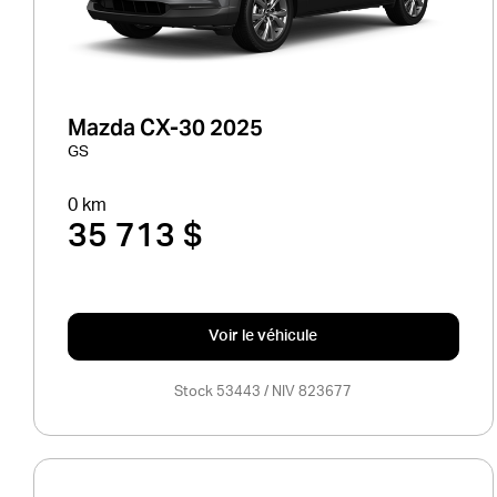
Mazda CX-30 2025
GS
0 km
35 713 $
Voir le véhicule
Stock 53443 / NIV 823677