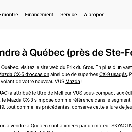
e montre
Financement
Service
À propos
ndre à Québec (près de Ste-F
uébec, visitez le site web du Prix du Gros. En plus d’un vas
Mazda CX-5 d’occasion
ainsi que de superbes
CX-9 usagés
. 
e volant de votre nouveau VUS
Mazda
!
AC) a attribué le titre de Meilleur VUS sous-compact aux éd
16, le Mazda CX-3 s’impose comme référence dans le segmen
19, tout comme les précédentes, conserve cette allure de jeu
ion à vendre à Québec sont animées par un moteur SKYACTIV d