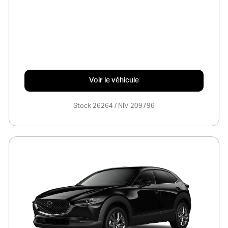
Voir le véhicule
Stock 26264 / NIV 209796