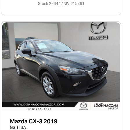
Stock 26344 / NIV 215361
Mazda CX-3 2019
GS TI BA