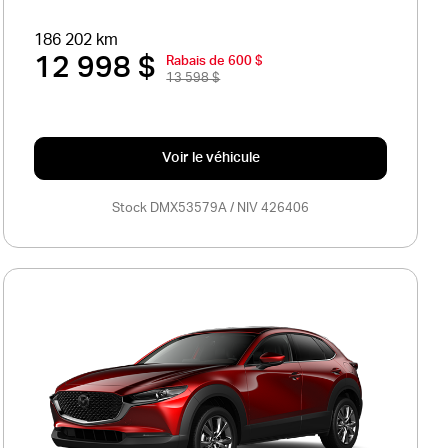
186 202 km
12 998 $
Rabais de 600 $
13 598 $
Voir le véhicule
Stock DMX53579A / NIV 426406