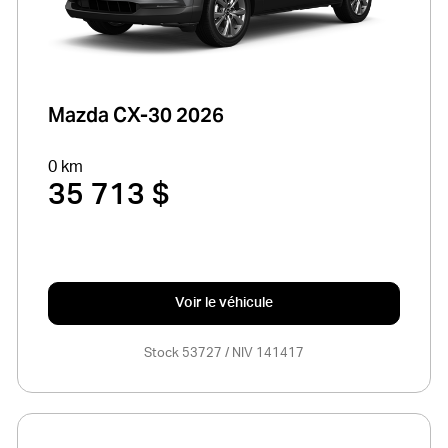
Mazda CX-30 2026
0 km
35 713 $
Voir le véhicule
Stock 53727 / NIV 141417