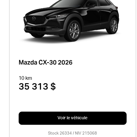
Mazda CX-30 2026
10 km
35 313 $
Voir le véhicule
Stock 26334 / NIV 215068