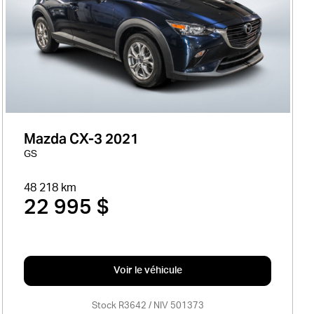
Mazda CX-3 2021
GS
48 218 km
22 995 $
Voir le véhicule
Stock R3642 / NIV 501373