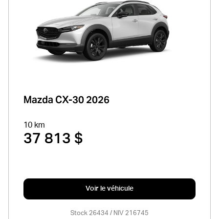
Mazda CX-30 2026
10 km
37 813 $
Voir le véhicule
Stock 26434 / NIV 216745