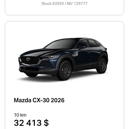
Stock 63593 / NIV 129777
Mazda CX-30 2026
10 km
32 413 $