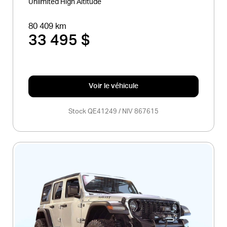
Unlimited High Altitude
80 409 km
33 495 $
Voir le véhicule
Stock QE41249 / NIV 867615