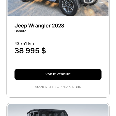
Jeep Wrangler 2023
Sahara
43 751 km
38 995 $
Voir le véhicule
Stock QE41367 / NIV 597306