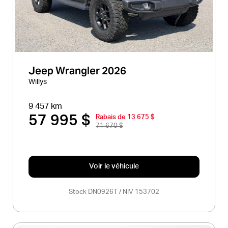
Jeep Wrangler 2026
Willys
9 457 km
57 995 $
Rabais de 13 675 $
71 670 $
Voir le véhicule
Stock DN0926T / NIV 153702