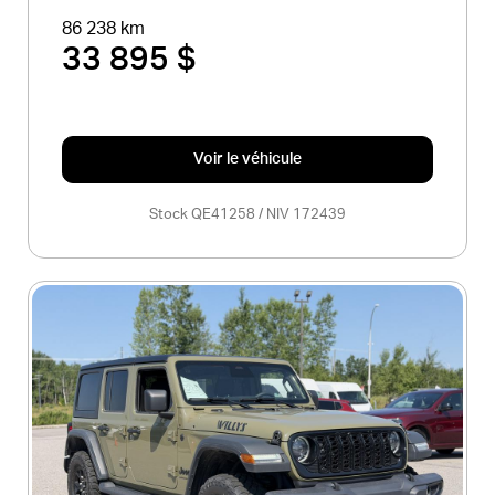
86 238 km
33 895 $
Voir le véhicule
Stock QE41258 / NIV 172439