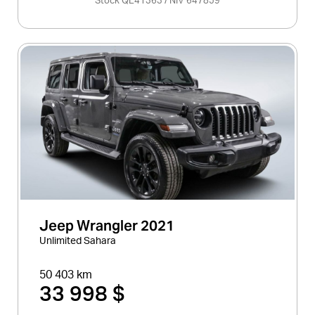
Stock QE41363 / NIV 647859
Jeep Wrangler 2021
Unlimited Sahara
50 403 km
33 998 $