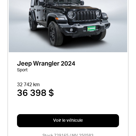
Jeep Wrangler 2024
Sport
32 742 km
36 398 $
Voir le véhicule
Stock 729165 / NIV 250583