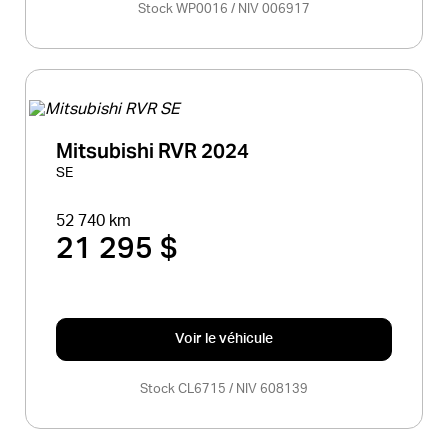
Stock WP0016 / NIV 006917
Mitsubishi RVR 2024
SE
52 740 km
21 295 $
Voir le véhicule
Stock CL6715 / NIV 608139